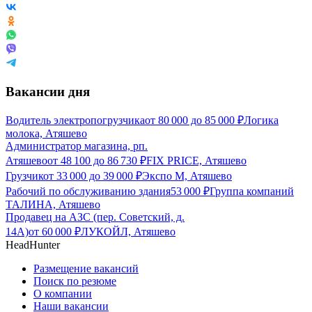
Вакансии дня
Водитель электропогрузчика
от
80 000
до
85 000
₽
Логика
молока, Атяшево
Администратор магазина, рп.
Атяшево
от
48 100
до
86 730
₽
FIX PRICE, Атяшево
Грузчик
от
33 000
до
39 000
₽
Экспо М, Атяшево
Рабочий по обслуживанию здания
53 000
₽
Группа компаний
ТАЛИНА, Атяшево
Продавец на АЗС (пер. Советский, д.
14А)
от
60 000
₽
ЛУКОЙЛ, Атяшево
HeadHunter
Размещение вакансий
Поиск по резюме
О компании
Наши вакансии