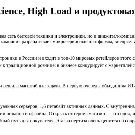
ience, High Load и продуктова
вая сеть бытовой техники и электроники, но и диджитал-компан
: компания разрабатывает микросервисные платформы, внедряет
ктроники в России и входит в топ-10 мировых ретейлеров этого 
м к традиционной рознице: в бизнесе конкурирует с маркетплей
ов и решила масштабные задачи. В первую очередь, объединила И
туальных серверов, 1,6 петабайт активных данных. С внутренн
ии онлайна и офлайна. Открыть интернет-магазин — это одно, 
обный путь для покупателя. Эта экспертиза очень ценится на со