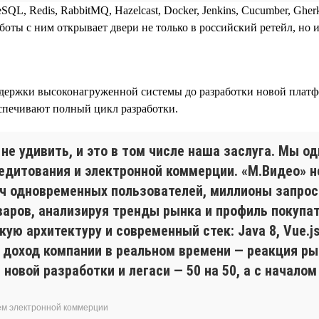
greSQL, Redis, RabbitMQ, Hazelcast, Docker, Jenkins, Cucumber, Ghe
ты с ним открывает двери не только в российский ретейл, но и
ддержки высоконагруженной системы до разработки новой платф
спечивают полный цикл разработки.
не удивить, и это в том числе наша заслуга. Мы 
едитования и электронной коммерции. «М.Видео» н
яч одновременных пользователей, миллионы запро
аров, анализируя тренды рынка и профиль покупат
 архитектуру и современный стек: Java 8, Vue.js /
а доход компании в реальном времени — реакция р
 новой разработки и легаси — 50 на 50, а с начал
ем электронной коммерции