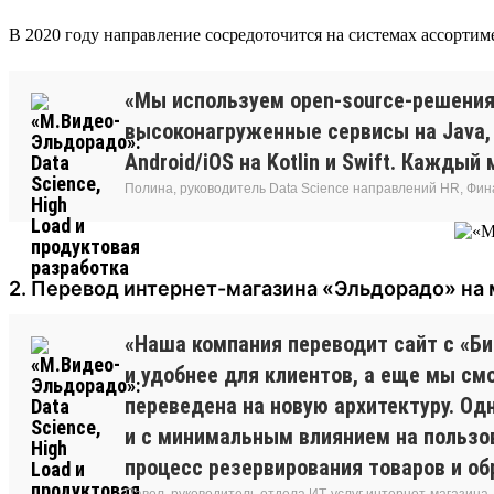
В 2020 году направление сосредоточится на системах ассорти
«Мы используем open-source-решения:
высоконагруженные сервисы на Java,
Android/iOS на Kotlin и Swift. Кажды
Полина, руководитель Data Science направлений HR, Фи
2. Перевод интернет-магазина «Эльдорадо» на
«Наша компания переводит сайт с «Би
и удобнее для клиентов, а еще мы см
переведена на новую архитектуру. Од
и с минимальным влиянием на пользов
процесс резервирования товаров и об
Павел, руководитель отдела ИТ-услуг интернет-магазина