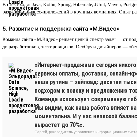
В стек входят Java, Kotlin, Spring, Hibernate, JUnit, Maven, Post
разработки бизнес-приложений в крупных компаниях. Опыт рабо
5. Развитие и поддержка сайта «М.Видео»
Команда сайта «М.Видео» решает целый спектр задач — от по
до разработчиков, тестировщиков, DevOps и дизайнеров — обе
«Интернет-продажами сегодня никого 
сервисы оплаты, доставки, онлайн-кр
наша рутина — хайлоад: десятки тыс
подходом к поиску и предложению тов
Команда использует современную гибкую
Мы видим, как наша работа влияет н
моментальна. И у нас неплохой баланс
вырастет до 70%».
Сергей, руководитель управления информационных сист