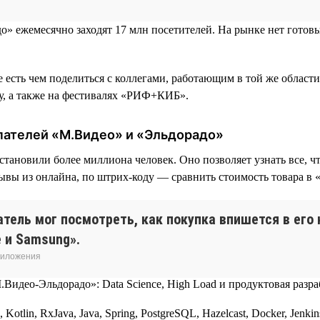
адо» ежемесячно заходят 17 млн посетителей. На рынке нет гот
нде есть чем поделиться с коллегами, работающим в той же обла
оду, а также на фестивалях «РИФ+КИБ».
упателей «М.Видео» и «Эльдорадо»
тановили более миллиона человек. Оно позволяет узнать все, ч
ывы из онлайна, по штрих-коду — сравнить стоимость товара в 
тель мог посмотреть, как покупка впишется в его
e и Samsung».
приложения
otlin, RxJava, Java, Spring, PostgreSQL, Hazelcast, Docker, Jenk