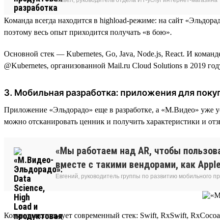
Команда всегда находится в highload-режиме: на сайт «Эльдор
поэтому весь опыт приходится получать «в бою».
Основной стек — Kubernetes, Go, Java, Node.js, React. И кома
@Kubernetes, организованной Mail.ru Cloud Solutions в 2019 г
3. Мобильная разработка: приложения для пок
Приложение «Эльдорадо» еще в разработке, а «М.Видео» уже ус
можно отсканировать ценник и получить характеристики и отз
«Мы работаем над AR, чтобы пользова
вместе с такими вендорами, как Appl
Евгений, руководитель группы по развитию мобильного 
Команда использует современный стек: Swift, RxSwift, RxCocoa, K