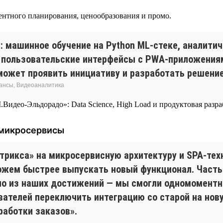
ментного планирования, ценообразования и промо.
 машинное обучение на Python ML-стеке, аналитич
 пользовательские интерфейсы с PWA-приложениям
й может проявить инициативу и разработать решени
нансы, Видеоаналитика
 микросервисы
трикса» на микросервисную архитектуру и SPA-тех
ожем быстрее выпускать новый функционал. Часть
но из наших достижений — мы смогли одномоментно
ателей переключить интеграцию со старой на нову
работки заказов».