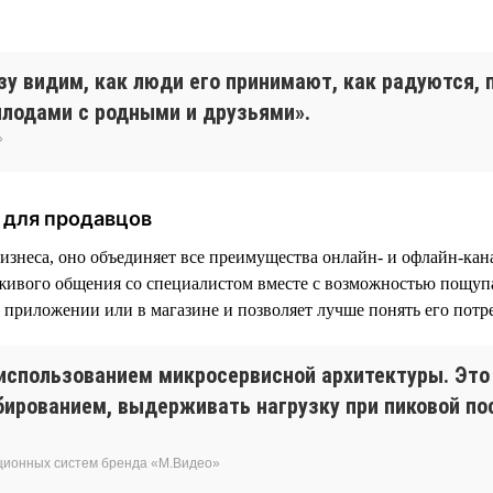
зу видим, как люди его принимают, как радуются,
плодами с родными и друзьями».
»
 для продавцов
неса, оно объединяет все преимущества онлайн- и офлайн-кана
 живого общения со специалистом вместе с возможностью пощупа
в приложении или в магазине и позволяет лучше понять его потр
 использованием микросервисной архитектуры. Это
абированием, выдерживать нагрузку при пиковой п
ционных систем бренда «М.Видео»