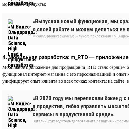
мобильные продукты:
«Выпуская новый функционал, мы сра
о своей работе и можем делиться ее 
Михаил, product owner мобильного приложения «М.Видео
4. Мобильная разработка: m_RTD — приложение
Мобильное приложение для продавцов m_RTD стало сердцем биз
функционал интернет-магазина с его персонализацией и опыт
унифицирует опыт клиента во всех точках контакта: на сайте, 
«В 2020 году мы переписали бэкенд с
в продуктив, гибко управлять масшт
сервисы в продуктивной среде».
Виталий, руководитель департамента развития информа