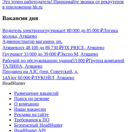
Это точно работодатель! Принимайте звонки от рекрутеров
в приложении hh.ru
Вакансии дня
Водитель электропогрузчика
от
80 000
до
85 000
₽
Логика
молока, Атяшево
Администратор магазина, рп.
Атяшево
от
48 100
до
86 730
₽
FIX PRICE, Атяшево
Грузчик
от
33 000
до
39 000
₽
Экспо М, Атяшево
Рабочий по обслуживанию здания
53 000
₽
Группа компаний
ТАЛИНА, Атяшево
Продавец на АЗС (пер. Советский, д.
14А)
от
60 000
₽
ЛУКОЙЛ, Атяшево
HeadHunter
Размещение вакансий
Поиск по резюме
О компании
Наши вакансии
Реклама на сайте
Требования к ПО
Безопасный HeadHunter
HeadHunter API