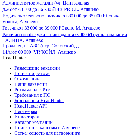
Администратор магазин (ул. Центральная
д.26)
от
48 100
до
86 730
₽
FIX PRICE, Атяшево
Водитель электропогрузчика
от
80 000
до
85 000
₽
Логика
молока, Атяшево
Грузчик
от
33 000
до
39 000
₽
Экспо М, Атяшево
Рабочий по обслуживанию здания
53 000
₽
Группа компаний
ТАЛИНА, Атяшево
Продавец на АЗС (пер. Советский, д.
14А)
от
60 000
₽
ЛУКОЙЛ, Атяшево
HeadHunter
Размещение вакансий
Поиск по резюме
О компании
Наши вакансии
Реклама на сайте
Требования к ПО
Безопасный HeadHunter
HeadHunter API
Партнерам
Инвесторам
Каталог компаний
Поиск по вакансиям в Атяшеве
Сетка: соцсеть для нетворкинга