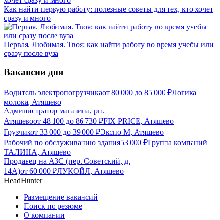
Как найти первую работу: полезные советы для тех, кто хочет
сразу и много
Первая. Любимая. Твоя: как найти работу во время учебы или
сразу после вуза
Вакансии дня
Водитель электропогрузчика
от
80 000
до
85 000
₽
Логика
молока, Атяшево
Администратор магазина, рп.
Атяшево
от
48 100
до
86 730
₽
FIX PRICE, Атяшево
Грузчик
от
33 000
до
39 000
₽
Экспо М, Атяшево
Рабочий по обслуживанию здания
53 000
₽
Группа компаний
ТАЛИНА, Атяшево
Продавец на АЗС (пер. Советский, д.
14А)
от
60 000
₽
ЛУКОЙЛ, Атяшево
HeadHunter
Размещение вакансий
Поиск по резюме
О компании