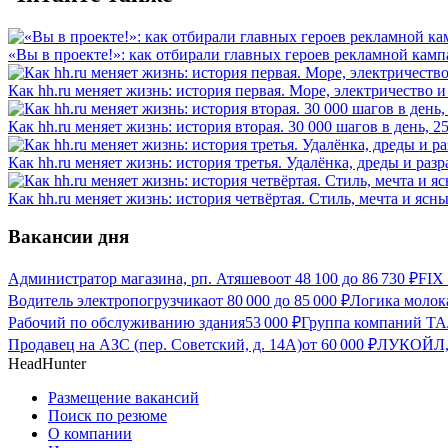
«Вы в проекте!»: как отбирали главных героев рекламной камп
Как hh.ru меняет жизнь: история первая. Море, электричество и
Как hh.ru меняет жизнь: история вторая. 30 000 шагов в день, 
Как hh.ru меняет жизнь: история третья. Удалёнка, дреды и разр
Как hh.ru меняет жизнь: история четвёртая. Стиль, мечта и ясн
Вакансии дня
Администратор магазина, рп. Атяшево
от
48 100
до
86 730
₽
FIX
Водитель электропогрузчика
от
80 000
до
85 000
₽
Логика молок
Рабочий по обслуживанию здания
53 000
₽
Группа компаний Т
Продавец на АЗС (пер. Советский, д. 14А)
от
60 000
₽
ЛУКОЙЛ,
HeadHunter
Размещение вакансий
Поиск по резюме
О компании