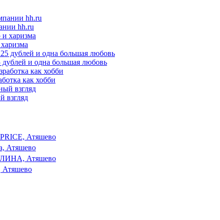
ании hh.ru
 харизма
25 дублей и одна большая любовь
аботка как хобби
ый взгляд
 PRICE, Атяшево
а, Атяшево
АЛИНА, Атяшево
 Атяшево