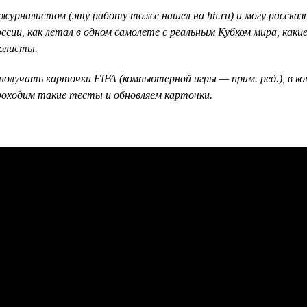
урналистом (эту работу тоже нашел на hh.ru) и могу рассказы
ссии, как летал в одном самолете с реальным Кубком мира, как
болисты.
получать карточки FIFA (компьютерной игры — прим. ред.), в к
 проходим такие тесты и обновляем карточки.