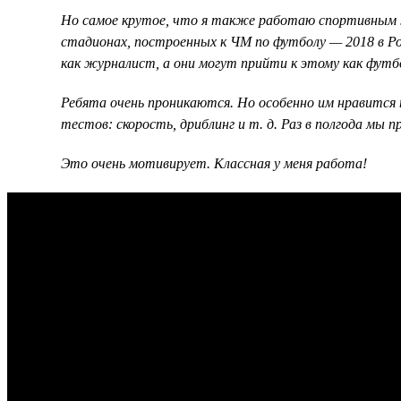
Но самое крутое, что я также работаю спортивным ж
стадионах, построенных к ЧМ по футболу — 2018 в Ро
как журналист, а они могут прийти к этому как фут
Ребята очень проникаются. Но особенно им нравится 
тестов: скорость, дриблинг и т. д. Раз в полгода мы
Это очень мотивирует. Классная у меня работа!