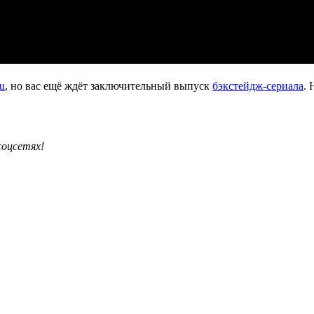
u
, но вас ещё ждёт заключительный выпуск
бэкстейдж-сериала
. 
соцсетях!