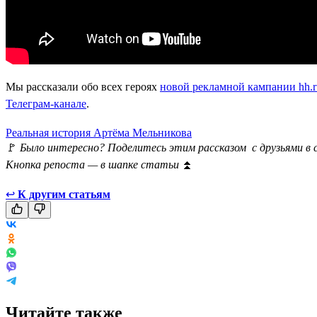
Мы рассказали обо всех героях
новой рекламной кампании hh.r
Телеграм-канале
.
Реальная история Артёма Мельникова
🚩
Было интересно? Поделитесь этим рассказом с друзьями в 
Кнопка репоста — в шапке статьи
⏫
↩
К другим статьям
Читайте также