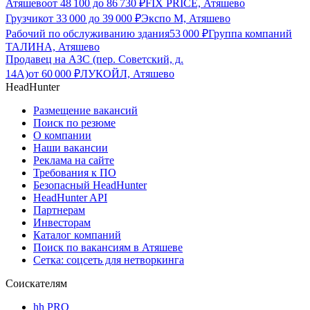
Атяшево
от
48 100
до
86 730
₽
FIX PRICE, Атяшево
Грузчик
от
33 000
до
39 000
₽
Экспо М, Атяшево
Рабочий по обслуживанию здания
53 000
₽
Группа компаний
ТАЛИНА, Атяшево
Продавец на АЗС (пер. Советский, д.
14А)
от
60 000
₽
ЛУКОЙЛ, Атяшево
HeadHunter
Размещение вакансий
Поиск по резюме
О компании
Наши вакансии
Реклама на сайте
Требования к ПО
Безопасный HeadHunter
HeadHunter API
Партнерам
Инвесторам
Каталог компаний
Поиск по вакансиям в Атяшеве
Сетка: соцсеть для нетворкинга
Соискателям
hh PRO