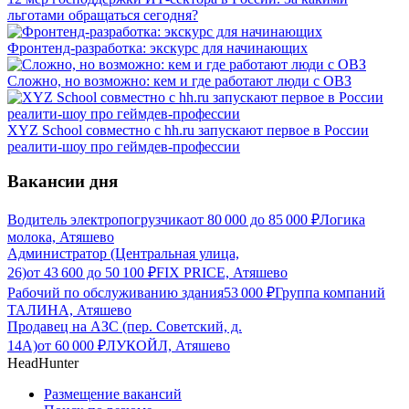
льготами обращаться сегодня?
Фронтенд-разработка: экскурс для начинающих
Сложно, но возможно: кем и где работают люди с ОВЗ
XYZ School совместно с hh.ru запускают первое в России
реалити-шоу про геймдев-профессии
Вакансии дня
Водитель электропогрузчика
от
80 000
до
85 000
₽
Логика
молока, Атяшево
Администратор (Центральная улица,
26)
от
43 600
до
50 100
₽
FIX PRICE, Атяшево
Рабочий по обслуживанию здания
53 000
₽
Группа компаний
ТАЛИНА, Атяшево
Продавец на АЗС (пер. Советский, д.
14А)
от
60 000
₽
ЛУКОЙЛ, Атяшево
HeadHunter
Размещение вакансий