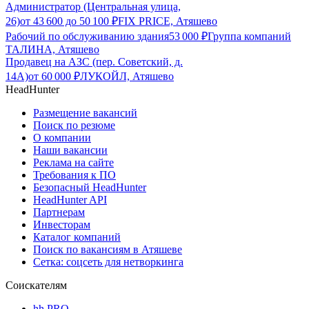
Администратор (Центральная улица,
26)
от
43 600
до
50 100
₽
FIX PRICE, Атяшево
Рабочий по обслуживанию здания
53 000
₽
Группа компаний
ТАЛИНА, Атяшево
Продавец на АЗС (пер. Советский, д.
14А)
от
60 000
₽
ЛУКОЙЛ, Атяшево
HeadHunter
Размещение вакансий
Поиск по резюме
О компании
Наши вакансии
Реклама на сайте
Требования к ПО
Безопасный HeadHunter
HeadHunter API
Партнерам
Инвесторам
Каталог компаний
Поиск по вакансиям в Атяшеве
Сетка: соцсеть для нетворкинга
Соискателям
hh PRO