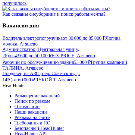
получилось
Как связаны сноубординг и поиск работы мечты?
Вакансии дня
Водитель электропогрузчика
от
80 000
до
85 000
₽
Логика
молока, Атяшево
Администратор (Центральная улица,
26)
от
43 600
до
50 100
₽
FIX PRICE, Атяшево
Рабочий по обслуживанию здания
53 000
₽
Группа компаний
ТАЛИНА, Атяшево
Продавец на АЗС (пер. Советский, д.
14А)
от
60 000
₽
ЛУКОЙЛ, Атяшево
HeadHunter
Размещение вакансий
Поиск по резюме
О компании
Наши вакансии
Реклама на сайте
Требования к ПО
Безопасный HeadHunter
HeadHunter API