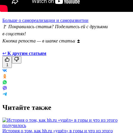
Больше о самореализации и саморазвитии
🚩
Понравилась статья? Поделитесь ей с друзьями
в соцсетях!
Кнопка репоста — в шапке статьи
⏫
↩
К другим статьям
1
Читайте также
История о том, как hh.ru «ушёл» в горы и что из этого