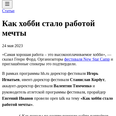
Статьи
Как хобби стало работой
мечты
24 мая 2023
«Самая хорошая работа – это высокооплачиваемое хобби», —
сказал Генри Форд. Организаторы
фестиваля New Star Camp
и
приглашённые спикеры это подтвердили.
В рамках программы hh.ru директор фестиваля
Игорь
Игнатьев
, ивент-директор фестиваля
Станислав Корбут
,
аккаунт-директор фестиваля
Валентин Тимченко
и
руководитель атлетской программы фестиваля, прорайдер
Евгений Иванов
провели open talk на тему
«Как хобби стало
работой мечты»
.
✓ Как походы по гостям помогли найти партнёров