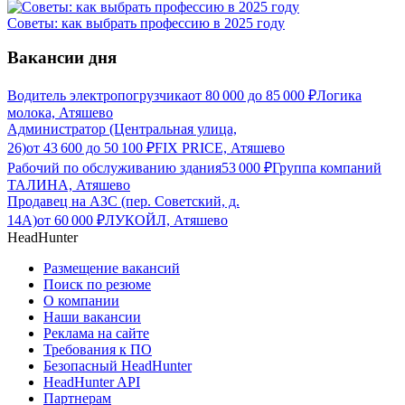
Советы: как выбрать профессию в 2025 году
Вакансии дня
Водитель электропогрузчика
от
80 000
до
85 000
₽
Логика
молока, Атяшево
Администратор (Центральная улица,
26)
от
43 600
до
50 100
₽
FIX PRICE, Атяшево
Рабочий по обслуживанию здания
53 000
₽
Группа компаний
ТАЛИНА, Атяшево
Продавец на АЗС (пер. Советский, д.
14А)
от
60 000
₽
ЛУКОЙЛ, Атяшево
HeadHunter
Размещение вакансий
Поиск по резюме
О компании
Наши вакансии
Реклама на сайте
Требования к ПО
Безопасный HeadHunter
HeadHunter API
Партнерам