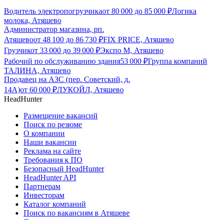
Водитель электропогрузчика
от
80 000
до
85 000
₽
Логика
молока, Атяшево
Администратор магазина, рп.
Атяшево
от
48 100
до
86 730
₽
FIX PRICE, Атяшево
Грузчик
от
33 000
до
39 000
₽
Экспо М, Атяшево
Рабочий по обслуживанию здания
53 000
₽
Группа компаний
ТАЛИНА, Атяшево
Продавец на АЗС (пер. Советский, д.
14А)
от
60 000
₽
ЛУКОЙЛ, Атяшево
HeadHunter
Размещение вакансий
Поиск по резюме
О компании
Наши вакансии
Реклама на сайте
Требования к ПО
Безопасный HeadHunter
HeadHunter API
Партнерам
Инвесторам
Каталог компаний
Поиск по вакансиям в Атяшеве