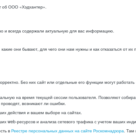
ет об ООО «Хэдхантер».
но и всегда содержали актуальную для вас информацию.
акие они бывают, для чего они нам нужны и как отказаться от их 
рректно. Без них сайт или отдельные его функции могут работат
альную на время текущей сессии пользователя. Позволяют собира
 проводят, возникают ли ошибки.
их действия и вашем выборе на сайтах.
х web-ресурсов и анализа сетевого трафика с учетом ваших инд
есть в
Реестре персональных данных на сайте Роскомнадзора
. Там