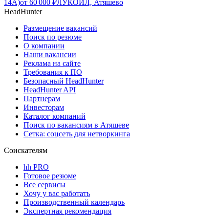
14А)
от
60 000
₽
ЛУКОЙЛ, Атяшево
HeadHunter
Размещение вакансий
Поиск по резюме
О компании
Наши вакансии
Реклама на сайте
Требования к ПО
Безопасный HeadHunter
HeadHunter API
Партнерам
Инвесторам
Каталог компаний
Поиск по вакансиям в Атяшеве
Сетка: соцсеть для нетворкинга
Соискателям
hh PRO
Готовое резюме
Все сервисы
Хочу у вас работать
Производственный календарь
Экспертная рекомендация