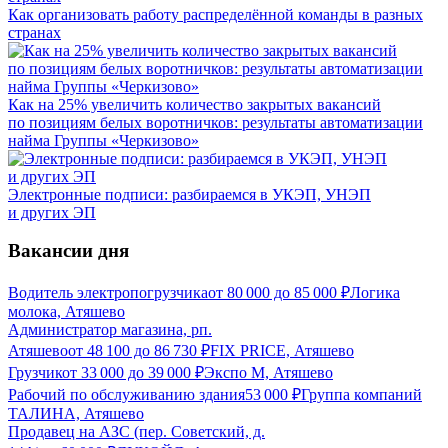
Как организовать работу распределённой команды в разных
странах
Как на 25% увеличить количество закрытых вакансий
по позициям белых воротничков: результаты автоматизации
найма Группы «Черкизово»
Электронные подписи: разбираемся в УКЭП, УНЭП
и других ЭП
Вакансии дня
Водитель электропогрузчика
от
80 000
до
85 000
₽
Логика
молока, Атяшево
Администратор магазина, рп.
Атяшево
от
48 100
до
86 730
₽
FIX PRICE, Атяшево
Грузчик
от
33 000
до
39 000
₽
Экспо М, Атяшево
Рабочий по обслуживанию здания
53 000
₽
Группа компаний
ТАЛИНА, Атяшево
Продавец на АЗС (пер. Советский, д.