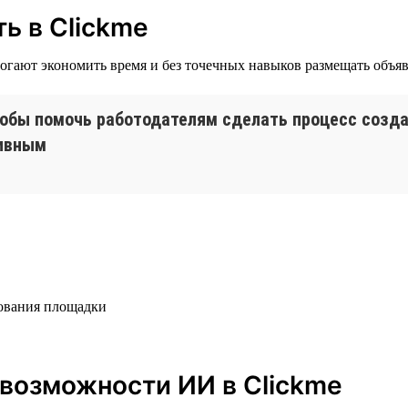
ь в Clickme
огают экономить время и без точечных навыков размещать объя
тобы помочь работодателям сделать процесс созд
тивным
бования площадки
возможности ИИ в Clickme