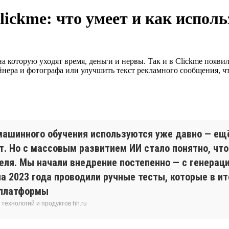
ickme: что умеет и как исполь
а которую уходят время, деньги и нервы. Так и в Clickme появи
нера и фотографа или улучшить текст рекламного сообщения, чт
ашинного обучения используются уже давно — ещё
. Но с массовым развитием ИИ стало понятно, что
еля. Мы начали внедрение постепенно — с генерац
ла 2023 года проводили ручные тесты, которые в и
 платформы
технологий и продуктов hh.ru