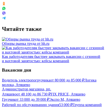
Читайте также
Обзоры рынка труда от hh.ru
Как работодателям быстрее закрывать вакансии с сезонной
и вахтовой занятостью: кейсы компаний
Вакансии дня
Водитель электропогрузчика
от
80 000
до
85 000
₽
Логика
молока, Атяшево
Администратор магазина, рп.
Атяшево
от
48 100
до
86 730
₽
FIX PRICE, Атяшево
Грузчик
от
33 000
до
39 000
₽
Экспо М, Атяшево
Рабочий по обслуживанию здания
53 000
₽
Группа компаний