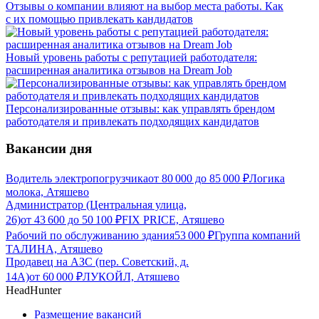
Отзывы о компании влияют на выбор места работы. Как
с их помощью привлекать кандидатов
Новый уровень работы с репутацией работодателя:
расширенная аналитика отзывов на Dream Job
Персонализированные отзывы: как управлять брендом
работодателя и привлекать подходящих кандидатов
Вакансии дня
Водитель электропогрузчика
от
80 000
до
85 000
₽
Логика
молока, Атяшево
Администратор (Центральная улица,
26)
от
43 600
до
50 100
₽
FIX PRICE, Атяшево
Рабочий по обслуживанию здания
53 000
₽
Группа компаний
ТАЛИНА, Атяшево
Продавец на АЗС (пер. Советский, д.
14А)
от
60 000
₽
ЛУКОЙЛ, Атяшево
HeadHunter
Размещение вакансий