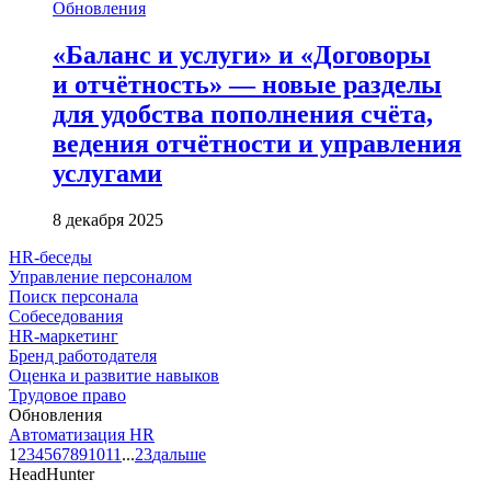
Обновления
«Баланс и услуги» и «Договоры
и отчётность» — новые разделы
для удобства пополнения счёта,
ведения отчётности и управления
услугами
8 декабря 2025
HR-беседы
Управление персоналом
Поиск персонала
Собеседования
HR-маркетинг
Бренд работодателя
Оценка и развитие навыков
Трудовое право
Обновления
Автоматизация HR
1
2
3
4
5
6
7
8
9
10
11
...
23
дальше
HeadHunter