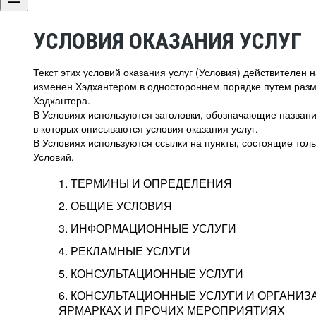
УСЛОВИЯ ОКАЗАНИЯ УСЛУГ
Текст этих условий оказания услуг (Условия) действителен
изменен Хэдхантером в одностороннем порядке путем раз
Хэдхантера.
В Условиях используются заголовки, обозначающие название
в которых описываются условия оказания услуг.
В Условиях используются ссылки на пункты, состоящие тольк
Условий.
1. ТЕРМИНЫ И ОПРЕДЕЛЕНИЯ
2. ОБЩИЕ УСЛОВИЯ
3. ИНФОРМАЦИОННЫЕ УСЛУГИ
1.1. Хэдхантер, или
Хэдхантер, ООО «Хэдх
4. РЕКЛАМНЫЕ УСЛУГИ
HeadHunter, или
г. Москва, внутригор
2.1. Типы и статусы регистрации
5. КОНСУЛЬТАЦИОННЫЕ УСЛУГИ
Исполнитель
Тверской,
2-я
Брестска
Типы регистрации
3.1. Предоставление доступа к базе данн
2.2. Активация услуг
6. КОНСУЛЬТАЦИОННЫЕ УСЛУГИ И ОРГАНИЗ
о трудоустройстве с возможностью просмо
Описание и активация
ЯРМАРКАХ И ПРОЧИХ МЕРОПРИЯТИЯХ
Хэдхантер — администра
2.1.1. Заказчику может быть присвоен один
4.0. Общие условия оказания рекламных ус