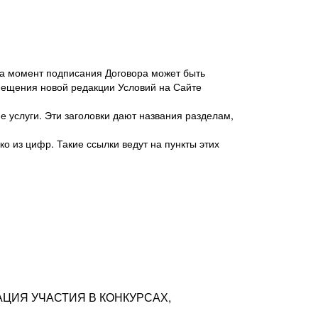
 на момент подписания Договора может быть
мещения новой редакции Условий на Сайте
 услуги. Эти заголовки дают названия разделам,
о из цифр. Такие ссылки ведут на пункты этих
антер», ИНН 7718620740, адрес: 125047,
одская территория Муниципальный округ
я улица, дом 48, помещ. 25
ых резюме с предложениями Соискателей
АЦИЯ УЧАСТИЯ В КОНКУРСАХ,
тра контактной информации Соискателя
тор сайтов: hh.ru, talantix.ru и других
 из Типов регистраций.
луг