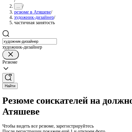
/
/
...
резюме в Атяшеве
/
художник-дизайнер
/
частичная занятость
художник-дизайнер
Резюме
Найти
Резюме соискателей на должн
Атяшеве
Чтобы видеть все резюме, зарегистрируйтесь
После регистрации покажем ещё 1 и откроем фото