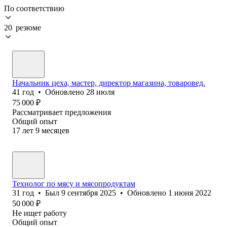
По соответствию
20 резюме
Начальник цеха, мастер, директор магазина, товаровед.
41
год
•
Обновлено
28 июля
75 000
₽
Рассматривает предложения
Общий опыт
17
лет
9
месяцев
Технолог по мясу и мясопродуктам
31
год
•
Был
9 сентября 2025
•
Обновлено
1 июня 2022
50 000
₽
Не ищет работу
Общий опыт