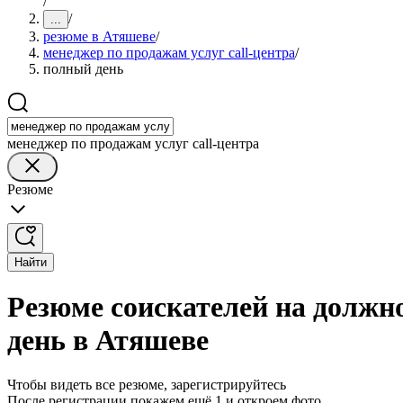
/
/
...
резюме в Атяшеве
/
менеджер по продажам услуг call-центра
/
полный день
менеджер по продажам услуг call-центра
Резюме
Найти
Резюме соискателей на должно
день в Атяшеве
Чтобы видеть все резюме, зарегистрируйтесь
После регистрации покажем ещё 1 и откроем фото