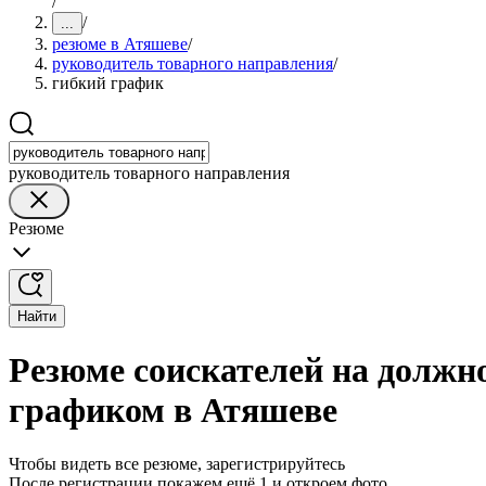
/
/
...
резюме в Атяшеве
/
руководитель товарного направления
/
гибкий график
руководитель товарного направления
Резюме
Найти
Резюме соискателей на должн
графиком в Атяшеве
Чтобы видеть все резюме, зарегистрируйтесь
После регистрации покажем ещё 1 и откроем фото