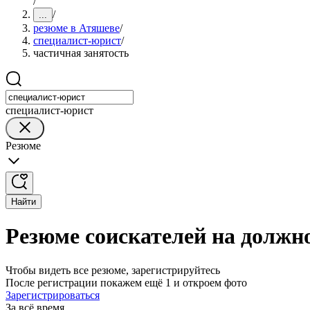
/
/
...
резюме в Атяшеве
/
специалист-юрист
/
частичная занятость
специалист-юрист
Резюме
Найти
Резюме соискателей на должн
Чтобы видеть все резюме, зарегистрируйтесь
После регистрации покажем ещё 1 и откроем фото
Зарегистрироваться
За всё время