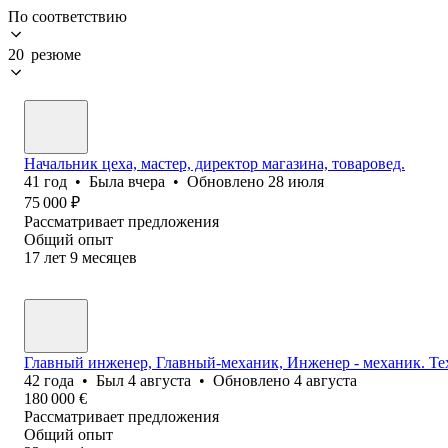
По соответствию
20 резюме
Начальник цеха, мастер, директор магазина, товаровед.
41
год
•
Была
вчера
•
Обновлено
28 июля
75 000
₽
Рассматривает предложения
Общий опыт
17
лет
9
месяцев
Главный инженер, Главный-механик, Инженер - механик. Те
42
года
•
Был
4 августа
•
Обновлено
4 августа
180 000
€
Рассматривает предложения
Общий опыт