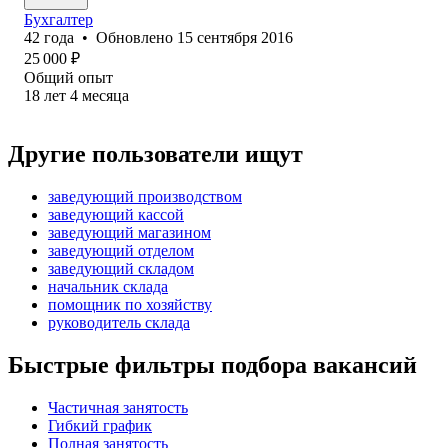
Бухгалтер
42
года
•
Обновлено
15 сентября 2016
25 000
₽
Общий опыт
18
лет
4
месяца
Другие пользователи ищут
заведующий производством
заведующий кассой
заведующий магазином
заведующий отделом
заведующий складом
начальник склада
помощник по хозяйству
руководитель склада
Быстрые фильтры подбора вакансий
Частичная занятость
Гибкий график
Полная занятость