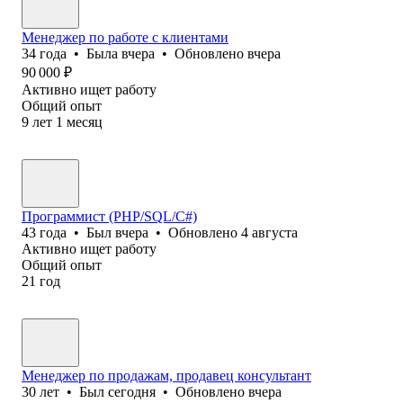
Менеджер по работе с клиентами
34
года
•
Была
вчера
•
Обновлено
вчера
90 000
₽
Активно ищет работу
Общий опыт
9
лет
1
месяц
Программист (PHP/SQL/C#)
43
года
•
Был
вчера
•
Обновлено
4 августа
Активно ищет работу
Общий опыт
21
год
Менеджер по продажам, продавец консультант
30
лет
•
Был
сегодня
•
Обновлено
вчера