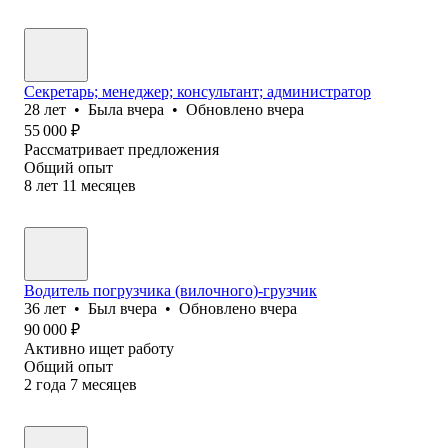
Секретарь; менеджер; консультант; администратор
28
лет
•
Была
вчера
•
Обновлено
вчера
55 000
₽
Рассматривает предложения
Общий опыт
8
лет
11
месяцев
Водитель погрузчика (вилочного)-грузчик
36
лет
•
Был
вчера
•
Обновлено
вчера
90 000
₽
Активно ищет работу
Общий опыт
2
года
7
месяцев