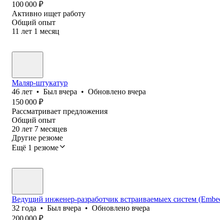
100 000
₽
Активно ищет работу
Общий опыт
11
лет
1
месяц
Маляр-штукатур
46
лет
•
Был
вчера
•
Обновлено
вчера
150 000
₽
Рассматривает предложения
Общий опыт
20
лет
7
месяцев
Другие резюме
Ещё 1 резюме
Ведущий инженер-разработчик встраиваемыех систем (Embedd
32
года
•
Был
вчера
•
Обновлено
вчера
200 000
₽