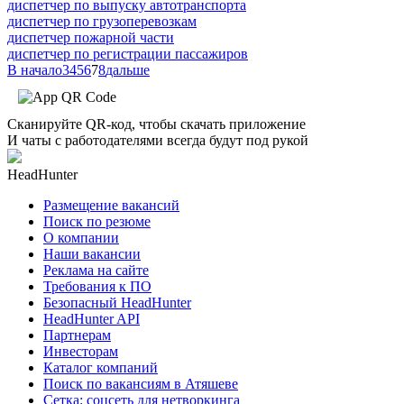
диспетчер по выпуску автотранспорта
диспетчер по грузоперевозкам
диспетчер пожарной части
диспетчер по регистрации пассажиров
В начало
3
4
5
6
7
8
дальше
Сканируйте QR-код, чтобы скачать приложение
И чаты с работодателями всегда будут под рукой
HeadHunter
Размещение вакансий
Поиск по резюме
О компании
Наши вакансии
Реклама на сайте
Требования к ПО
Безопасный HeadHunter
HeadHunter API
Партнерам
Инвесторам
Каталог компаний
Поиск по вакансиям в Атяшеве
Сетка: соцсеть для нетворкинга