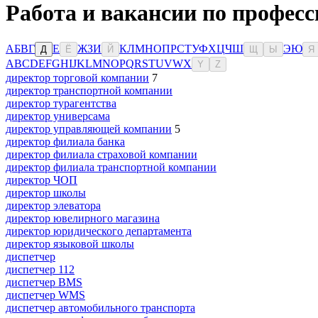
Работа и вакансии по профес
А
Б
В
Г
Е
Ж
З
И
К
Л
М
Н
О
П
Р
С
Т
У
Ф
Х
Ц
Ч
Ш
Э
Ю
Д
Ё
Й
Щ
Ы
Я
A
B
C
D
E
F
G
H
I
J
K
L
M
N
O
P
Q
R
S
T
U
V
W
X
Y
Z
директор торговой компании
7
директор транспортной компании
директор турагентства
директор универсама
директор управляющей компании
5
директор филиала банка
директор филиала страховой компании
директор филиала транспортной компании
директор ЧОП
директор школы
директор элеватора
директор ювелирного магазина
директор юридического департамента
директор языковой школы
диспетчер
диспетчер 112
диспетчер BMS
диспетчер WMS
диспетчер автомобильного транспорта