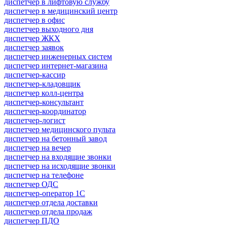
диспетчер в лифтовую службу
диспетчер в медицинский центр
диспетчер в офис
диспетчер выходного дня
диспетчер ЖКХ
диспетчер заявок
диспетчер инженерных систем
диспетчер интернет-магазина
диспетчер-кассир
диспетчер-кладовщик
диспетчер колл-центра
диспетчер-консультант
диспетчер-координатор
диспетчер-логист
диспетчер медицинского пульта
диспетчер на бетонный завод
диспетчер на вечер
диспетчер на входящие звонки
диспетчер на исходящие звонки
диспетчер на телефоне
диспетчер ОДС
диспетчер-оператор 1С
диспетчер отдела доставки
диспетчер отдела продаж
диспетчер ПДО