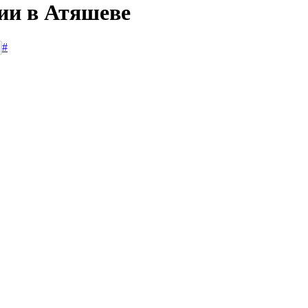
сии в Атяшеве
#