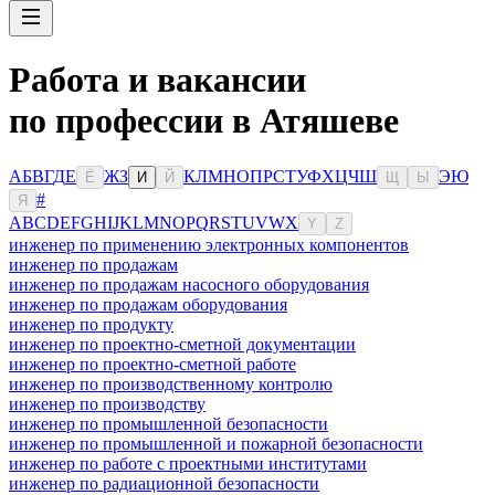
Работа и вакансии
по профессии в Атяшеве
А
Б
В
Г
Д
Е
Ж
З
К
Л
М
Н
О
П
Р
С
Т
У
Ф
Х
Ц
Ч
Ш
Э
Ю
Ё
И
Й
Щ
Ы
#
Я
A
B
C
D
E
F
G
H
I
J
K
L
M
N
O
P
Q
R
S
T
U
V
W
X
Y
Z
инженер по применению электронных компонентов
инженер по продажам
инженер по продажам насосного оборудования
инженер по продажам оборудования
инженер по продукту
инженер по проектно-сметной документации
инженер по проектно-сметной работе
инженер по производственному контролю
инженер по производству
инженер по промышленной безопасности
инженер по промышленной и пожарной безопасности
инженер по работе с проектными институтами
инженер по радиационной безопасности