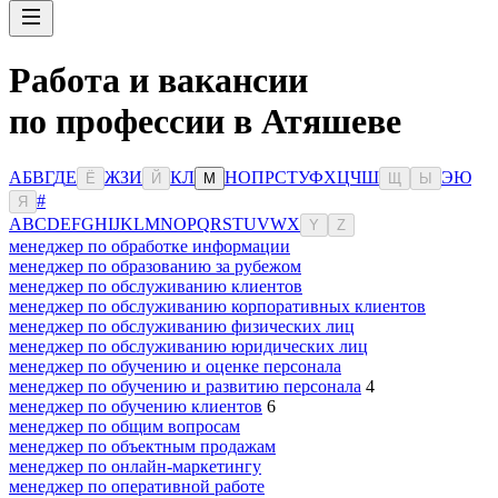
Работа и вакансии
по профессии в Атяшеве
А
Б
В
Г
Д
Е
Ж
З
И
К
Л
Н
О
П
Р
С
Т
У
Ф
Х
Ц
Ч
Ш
Э
Ю
Ё
Й
М
Щ
Ы
#
Я
A
B
C
D
E
F
G
H
I
J
K
L
M
N
O
P
Q
R
S
T
U
V
W
X
Y
Z
менеджер по обработке информации
менеджер по образованию за рубежом
менеджер по обслуживанию клиентов
менеджер по обслуживанию корпоративных клиентов
менеджер по обслуживанию физических лиц
менеджер по обслуживанию юридических лиц
менеджер по обучению и оценке персонала
менеджер по обучению и развитию персонала
4
менеджер по обучению клиентов
6
менеджер по общим вопросам
менеджер по объектным продажам
менеджер по онлайн-маркетингу
менеджер по оперативной работе