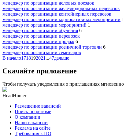
менеджер по организации деловых поездок
менеджер по организации железнодорожных перевозок
менеджер по организации контейнерных перевозок
менеджер по организации корпоративных мероприятий
1
менеджер по организации мероприятий
1
менеджер по организации обучения
6
менеджер по организации перевозок
менеджер по организации продаж
6
менеджер по организации розничной торговли
6
менеджер по организации семинаров
В начало
17
18
19
20
21
...
47
дальше
Скачайте приложение
Чтобы получать уведомления о приглашениях мгновенно
HeadHunter
Размещение вакансий
Поиск по резюме
О компании
Наши вакансии
Реклама на сайте
Требования к ПО