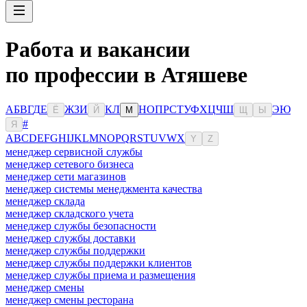
Работа и вакансии
по профессии в Атяшеве
А
Б
В
Г
Д
Е
Ж
З
И
К
Л
Н
О
П
Р
С
Т
У
Ф
Х
Ц
Ч
Ш
Э
Ю
Ё
Й
М
Щ
Ы
#
Я
A
B
C
D
E
F
G
H
I
J
K
L
M
N
O
P
Q
R
S
T
U
V
W
X
Y
Z
менеджер сервисной службы
менеджер сетевого бизнеса
менеджер сети магазинов
менеджер системы менеджмента качества
менеджер склада
менеджер складского учета
менеджер службы безопасности
менеджер службы доставки
менеджер службы поддержки
менеджер службы поддержки клиентов
менеджер службы приема и размещения
менеджер смены
менеджер смены ресторана