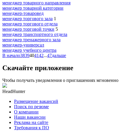
менеджер товарного направления
менеджер товарной категории
менеджер-товаровед
менеджер торгового зала
1
менеджер торгового отдела
менеджер торговой точки
5
менеджер транспортного отдела
менеджер тренажерного зала
менеджер-универсал
менеджер учебного центра
В начало
38
39
40
41
42
...
47
дальше
Скачайте приложение
Чтобы получать уведомления о приглашениях мгновенно
HeadHunter
Размещение вакансий
Поиск по резюме
О компании
Наши вакансии
Реклама на сайте
Требования к ПО