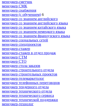
менеджер-сметчик
менеджер СМК
менеджер снабжения
менеджер (с обучением)
6
менеджер со знанием английского
менеджер со знанием английского языка
менеджер со знанием китайского языка
менеджер со знанием немецкого языка
менеджер со знанием французского языка
менеджер социальных сетей
менеджер спецпроектов
менеджер-стажер
менеджер-стажер в отдел продаж
менеджер СТМ
менеджер СТО
менеджер стола заказов
менеджер строительного отдела
менеджер строительных проектов
менеджер-телемаркетолог
менеджер телефонных переговоров
менеджер тендерного отдела
менеджер технического отдела
менеджер технического сервиса
менеджер технической поддержки
менеджер-технолог