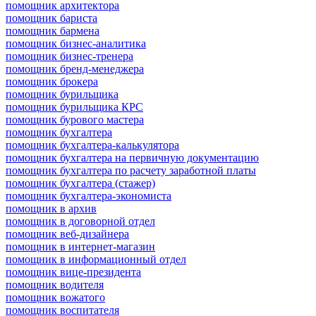
помощник архитектора
помощник бариста
помощник бармена
помощник бизнес-аналитика
помощник бизнес-тренера
помощник бренд-менеджера
помощник брокера
помощник бурильщика
помощник бурильщика КРС
помощник бурового мастера
помощник бухгалтера
помощник бухгалтера-калькулятора
помощник бухгалтера на первичную документацию
помощник бухгалтера по расчету заработной платы
помощник бухгалтера (стажер)
помощник бухгалтера-экономиста
помощник в архив
помощник в договорной отдел
помощник веб-дизайнера
помощник в интернет-магазин
помощник в информационный отдел
помощник вице-президента
помощник водителя
помощник вожатого
помощник воспитателя