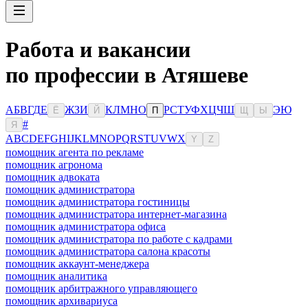
Работа и вакансии
по профессии в Атяшеве
А
Б
В
Г
Д
Е
Ж
З
И
К
Л
М
Н
О
Р
С
Т
У
Ф
Х
Ц
Ч
Ш
Э
Ю
Ё
Й
П
Щ
Ы
#
Я
A
B
C
D
E
F
G
H
I
J
K
L
M
N
O
P
Q
R
S
T
U
V
W
X
Y
Z
помощник агента по рекламе
помощник агронома
помощник адвоката
помощник администратора
помощник администратора гостиницы
помощник администратора интернет-магазина
помощник администратора офиса
помощник администратора по работе с кадрами
помощник администратора салона красоты
помощник аккаунт-менеджера
помощник аналитика
помощник арбитражного управляющего
помощник архивариуса