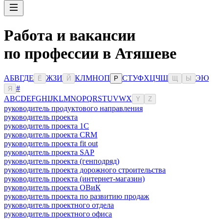
Работа и вакансии
по профессии в Атяшеве
А
Б
В
Г
Д
Е
Ж
З
И
К
Л
М
Н
О
П
С
Т
У
Ф
Х
Ц
Ч
Ш
Э
Ю
Ё
Й
Р
Щ
Ы
#
Я
A
B
C
D
E
F
G
H
I
J
K
L
M
N
O
P
Q
R
S
T
U
V
W
X
Y
Z
руководитель продуктового направления
руководитель проекта
руководитель проекта 1C
руководитель проекта CRM
руководитель проекта fit out
руководитель проекта SAP
руководитель проекта (генподряд)
руководитель проекта дорожного строительства
руководитель проекта (интернет-магазин)
руководитель проекта ОВиК
руководитель проекта по развитию продаж
руководитель проектного отдела
руководитель проектного офиса