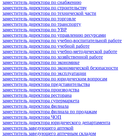
заместитель директора по снабжению
заместитель директора по строительству
заместитель директора по технической части
заместитель директора по торговле
заместитель директора по транспорту
заместитель директора по УВР
заместитель директора по управлению ресурсами
заместитель директора по учебно-воспитательной работе
заместитель директора по учебной работе
заместитель директора по учебно-методической работе
заместитель директора по хозяйственной работе
заместитель директора по экономике
заместитель директора по экономической безопасности
заместитель директора по эксплуатации
заместитель директора по юридическим вопросам
заместитель директора представительства
заместитель директора производства
заместитель директора ресторана
заместитель директора супермаркета
заместитель директора филиала
заместитель директора филиала по продажам
заместитель директора ЧОП
заместитель директора юридического департамента
заместитель заведующего аптекой
заместитель заведующего аптечным складом