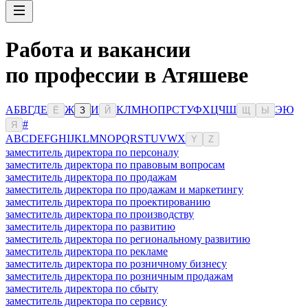
Работа и вакансии
по профессии в Атяшеве
А
Б
В
Г
Д
Е
Ж
И
К
Л
М
Н
О
П
Р
С
Т
У
Ф
Х
Ц
Ч
Ш
Э
Ю
Ё
З
Й
Щ
Ы
#
Я
A
B
C
D
E
F
G
H
I
J
K
L
M
N
O
P
Q
R
S
T
U
V
W
X
Y
Z
заместитель директора по персоналу
заместитель директора по правовым вопросам
заместитель директора по продажам
заместитель директора по продажам и маркетингу
заместитель директора по проектированию
заместитель директора по производству
заместитель директора по развитию
заместитель директора по региональному развитию
заместитель директора по рекламе
заместитель директора по розничному бизнесу
заместитель директора по розничным продажам
заместитель директора по сбыту
заместитель директора по сервису