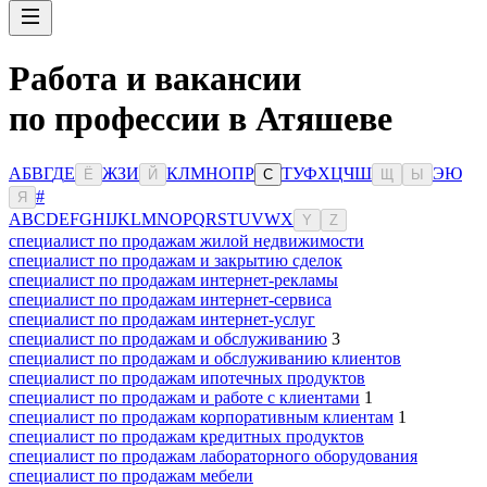
Работа и вакансии
по профессии в Атяшеве
А
Б
В
Г
Д
Е
Ж
З
И
К
Л
М
Н
О
П
Р
Т
У
Ф
Х
Ц
Ч
Ш
Э
Ю
Ё
Й
С
Щ
Ы
#
Я
A
B
C
D
E
F
G
H
I
J
K
L
M
N
O
P
Q
R
S
T
U
V
W
X
Y
Z
специалист по продажам жилой недвижимости
специалист по продажам и закрытию сделок
специалист по продажам интернет-рекламы
специалист по продажам интернет-сервиса
специалист по продажам интернет-услуг
специалист по продажам и обслуживанию
3
специалист по продажам и обслуживанию клиентов
специалист по продажам ипотечных продуктов
специалист по продажам и работе с клиентами
1
специалист по продажам корпоративным клиентам
1
специалист по продажам кредитных продуктов
специалист по продажам лабораторного оборудования
специалист по продажам мебели