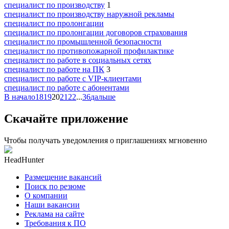
специалист по производству
1
специалист по производству наружной рекламы
специалист по пролонгации
специалист по пролонгации договоров страхования
специалист по промышленной безопасности
специалист по противопожарной профилактике
специалист по работе в социальных сетях
специалист по работе на ПК
3
специалист по работе с VIP-клиентами
специалист по работе с абонентами
В начало
18
19
20
21
22
...
36
дальше
Скачайте приложение
Чтобы получать уведомления о приглашениях мгновенно
HeadHunter
Размещение вакансий
Поиск по резюме
О компании
Наши вакансии
Реклама на сайте
Требования к ПО