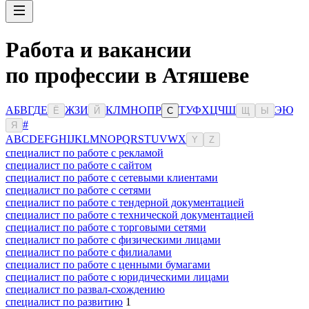
Работа и вакансии
по профессии в Атяшеве
А
Б
В
Г
Д
Е
Ж
З
И
К
Л
М
Н
О
П
Р
Т
У
Ф
Х
Ц
Ч
Ш
Э
Ю
Ё
Й
С
Щ
Ы
#
Я
A
B
C
D
E
F
G
H
I
J
K
L
M
N
O
P
Q
R
S
T
U
V
W
X
Y
Z
специалист по работе с рекламой
специалист по работе с сайтом
специалист по работе с сетевыми клиентами
специалист по работе с сетями
специалист по работе с тендерной документацией
специалист по работе с технической документацией
специалист по работе с торговыми сетями
специалист по работе с физическими лицами
специалист по работе с филиалами
специалист по работе с ценными бумагами
специалист по работе с юридическими лицами
специалист по развал-схождению
специалист по развитию
1